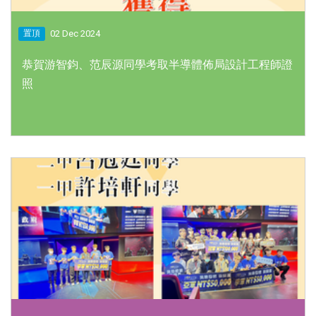
02 Dec 2024
置頂
恭賀游智鈞、范辰源同學考取半導體佈局設計工程師證
照