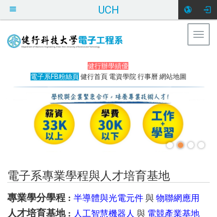
UCH
Togg
navig
:::
健行辦學績優
電子系FB粉絲頁
健行首頁
電資學院
行事曆
網站地圖
電子系專業學程與人才培育基地
專業學分學程 :
半導體與光電元件
與
物聯網應用
人才培育基地 :
人工智慧機器人
與
電競產業基地